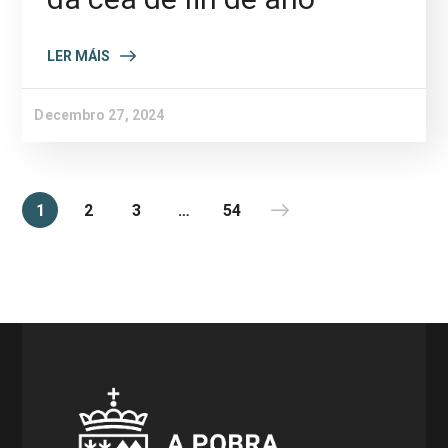
LER MÁIS
Decembro 27, 2024
1
2
3
…
54