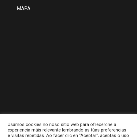
MAPA
Usamos cookies no noso sitio web para ofrecerche a
experiencia máis relevante lembrando as túas preferencias
e visitas repetidas. Ao facer clic en "Aceptar", aceptas o uso