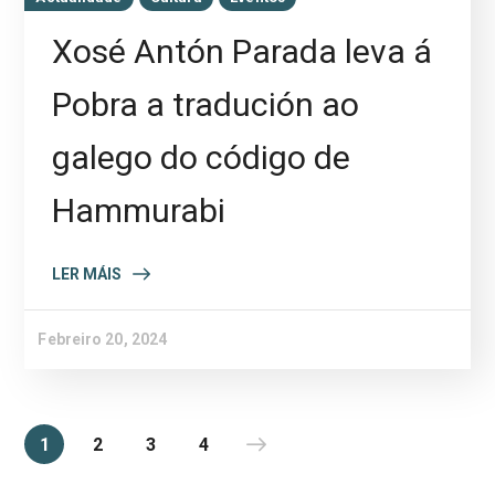
Xosé Antón Parada leva á
Pobra a tradución ao
galego do código de
Hammurabi
LER MÁIS
Febreiro 20, 2024
1
2
3
4