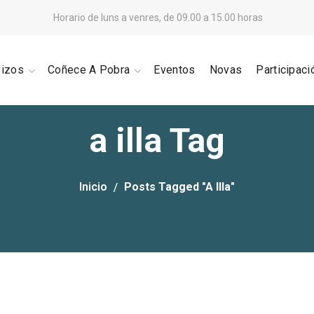
Horario de luns a venres, de 09.00 a 15.00 horas
vizos
Coñece A Pobra
Eventos
Novas
Participaci
a illa Tag
Inicio
Posts Tagged "a Illa"