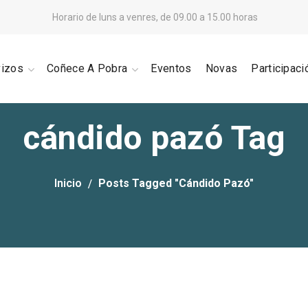
Horario de luns a venres, de 09.00 a 15.00 horas
vizos
Coñece A Pobra
Eventos
Novas
Participaci
cándido pazó Tag
Inicio
Posts Tagged "cándido Pazó"