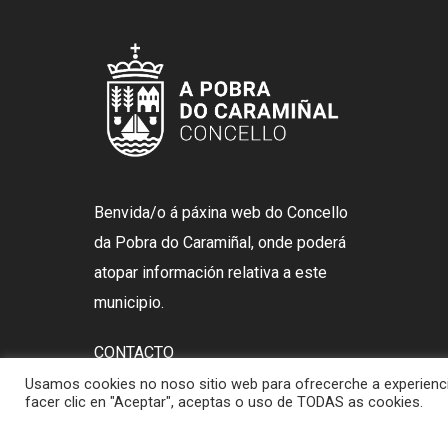
Benvida/o á páxina web do Concello
da Pobra do Caramiñal, onde poderá
atopar información relativa a este
municipio.
CONTACTO
Usamos cookies no noso sitio web para ofrecerche a experiencia
Rúa Gasset, 28, 15940 A Pobra
facer clic en "Aceptar", aceptas o uso de TODAS as cookies.
do Caramiñal, A Coruña