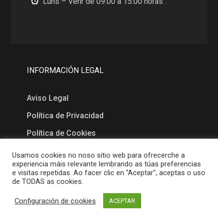
Luns – Venr de 09.00 a 15.00 horas .
INFORMACIÓN LEGAL
Aviso Legal
Política de Privacidad
Política de Cookies
Usamos cookies no noso sitio web para ofrecerche a
MAPA
experiencia máis relevante lembrando as túas preferencias
e visitas repetidas. Ao facer clic en "Aceptar", aceptas o uso
de TODAS as cookies.
Configuración de cookies
ACEPTAR