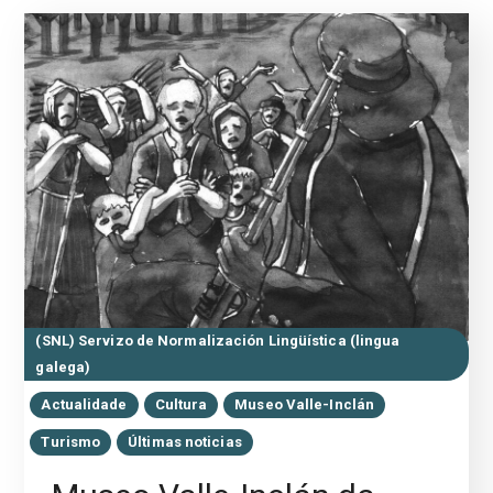
(SNL) Servizo de Normalización Lingüística (lingua
galega)
Actualidade
Cultura
Museo Valle-Inclán
Turismo
Últimas noticias