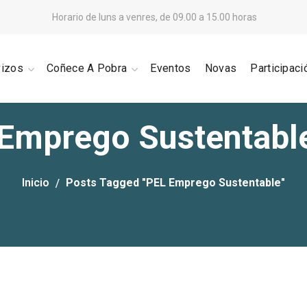
Horario de luns a venres, de 09.00 a 15.00 horas
vizos
Coñece A Pobra
Eventos
Novas
Participaci
Emprego Sustentabl
Inicio
Posts Tagged "PEL Emprego Sustentable"