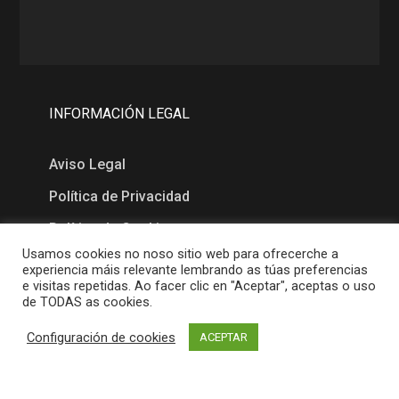
INFORMACIÓN LEGAL
Aviso Legal
Política de Privacidad
Política de Cookies
Usamos cookies no noso sitio web para ofrecerche a
experiencia máis relevante lembrando as túas preferencias
MAPA
e visitas repetidas. Ao facer clic en "Aceptar", aceptas o uso
de TODAS as cookies.
Configuración de cookies
ACEPTAR