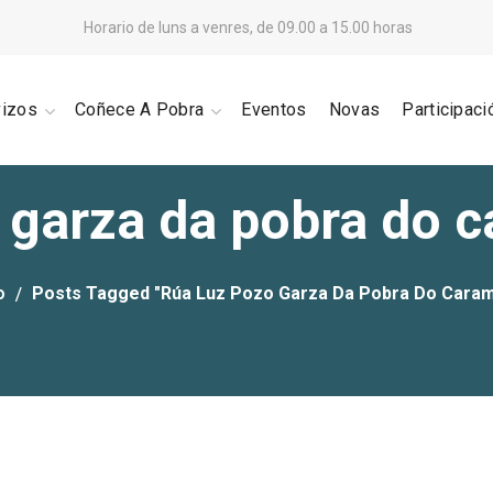
Horario de luns a venres, de 09.00 a 15.00 horas
vizos
Coñece A Pobra
Eventos
Novas
Participaci
 garza da pobra do 
o
Posts Tagged "rúa Luz Pozo Garza Da Pobra Do Caram