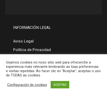
INFORMACIÓN LEGAL
Aviso Legal
Política de Privacidad
Política de Cookies
Usamos cookies no noso sitio web para ofrecerche a
experiencia máis relevante lembrando as túas preferencias
e visitas repetidas. Ao facer clic en "Aceptar", aceptas o uso
MAPA
de TODAS as cookies.
Configuración de cookies
ACEPTAR