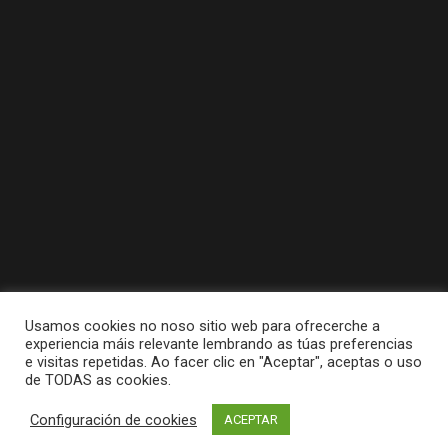
Usamos cookies no noso sitio web para ofrecerche a
experiencia máis relevante lembrando as túas preferencias
e visitas repetidas. Ao facer clic en "Aceptar", aceptas o uso
de TODAS as cookies.
Tódolos dereitos reservados a Concello da
Configuración de cookies
ACEPTAR
Pobra do Caramiñal