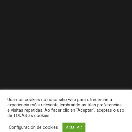
Usamos cookies no noso sitio web para ofrecerche a
experiencia máis relevante lembrando as túas preferencias
e visitas repetidas. Ao facer clic en "Aceptar", aceptas o uso
de TODAS as cookies.
Tódolos dereitos reservados a Concello da
Configuración de cookies
ACEPTAR
Pobra do Caramiñal