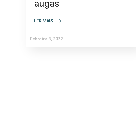
augas
LER MÁIS
Febreiro 3, 2022