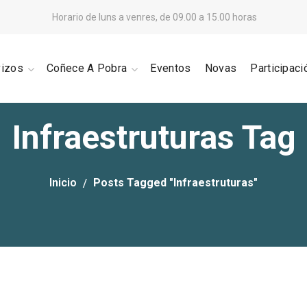
Horario de luns a venres, de 09.00 a 15.00 horas
vizos
Coñece A Pobra
Eventos
Novas
Participaci
Infraestruturas Tag
Inicio
Posts Tagged "Infraestruturas"