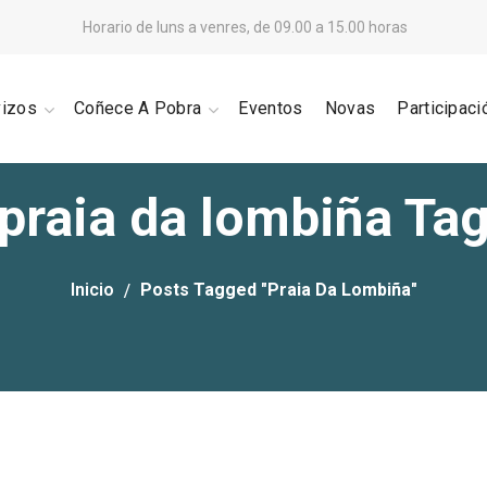
Horario de luns a venres, de 09.00 a 15.00 horas
vizos
Coñece A Pobra
Eventos
Novas
Participaci
praia da lombiña Ta
Inicio
Posts Tagged "praia Da Lombiña"