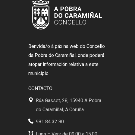
Benvida/o á páxina web do Concello
da Pobra do Caramiñal, onde poderá
atopar información relativa a este
municipio.
CONTACTO
Rúa Gasset, 28, 15940 A Pobra
do Caramiñal, A Coruña
981 84 32 80
Luns – Venr de 09.00 a 15.00