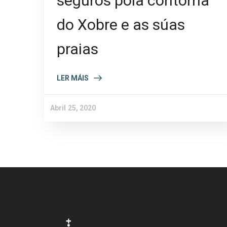
seguros pola contorna
do Xobre e as súas
praias
LER MÁIS
Abril 25, 2020