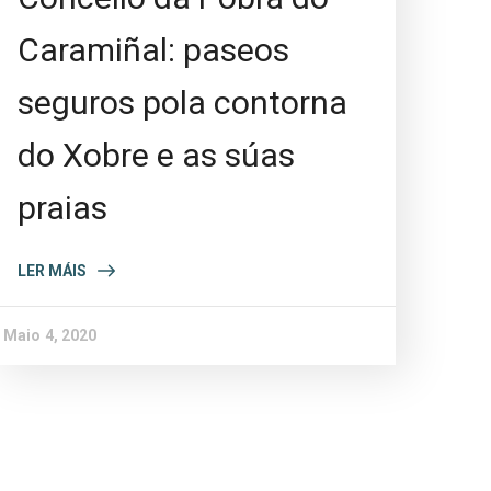
Caramiñal: paseos
seguros pola contorna
do Xobre e as súas
praias
LER MÁIS
Maio 4, 2020