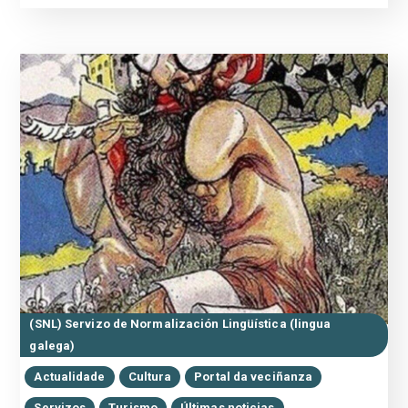
(SNL) Servizo de Normalización Lingüística (lingua
galega)
Actualidade
Cultura
Portal da veciñanza
Servizos
Turismo
Últimas noticias