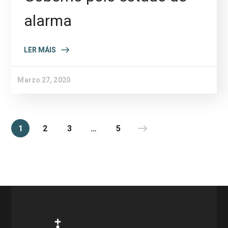
alarma
LER MÁIS
Marzo 27, 2020
1
2
3
…
5