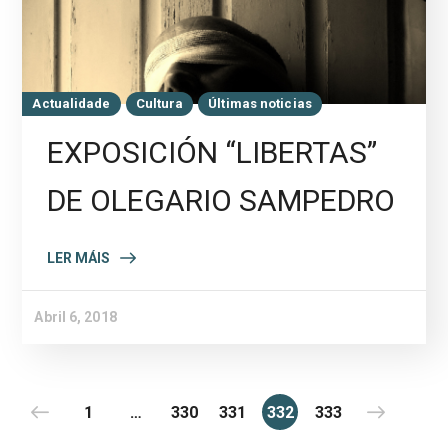
Actualidade
Cultura
Últimas noticias
EXPOSICIÓN “LIBERTAS”
DE OLEGARIO SAMPEDRO
LER MÁIS
Abril 6, 2018
1
…
330
331
332
333