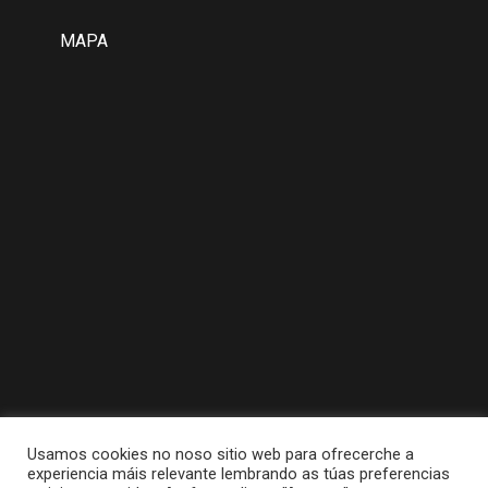
MAPA
Usamos cookies no noso sitio web para ofrecerche a
experiencia máis relevante lembrando as túas preferencias