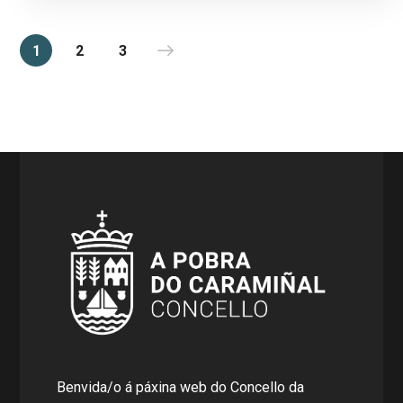
1
2
3
Benvida/o á páxina web do Concello da