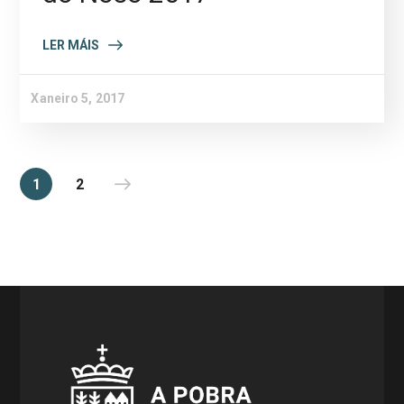
LER MÁIS
Xaneiro 5, 2017
1
2