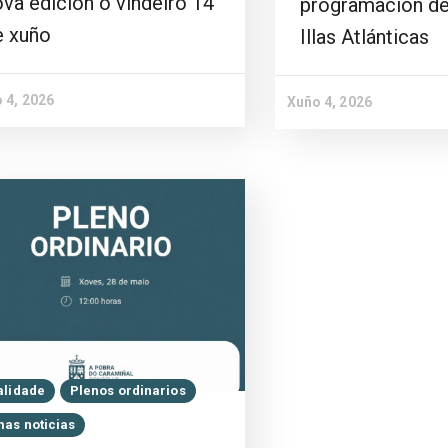
va edición o vindeiro 14
programación de
e xuño
Illas Atlánticas
 4, 2026
Xuño 4, 2026
alidade
Plenos ordinarios
mas noticias