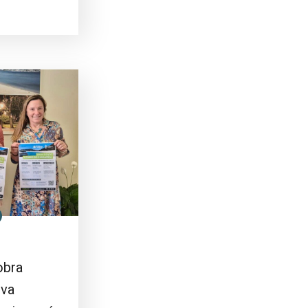
obra
ova