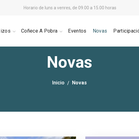
Horario de luns a venres, de 09.00 a 15.00 horas
vizos
Coñece A Pobra
Eventos
Novas
Participaci
Novas
Inicio
Novas