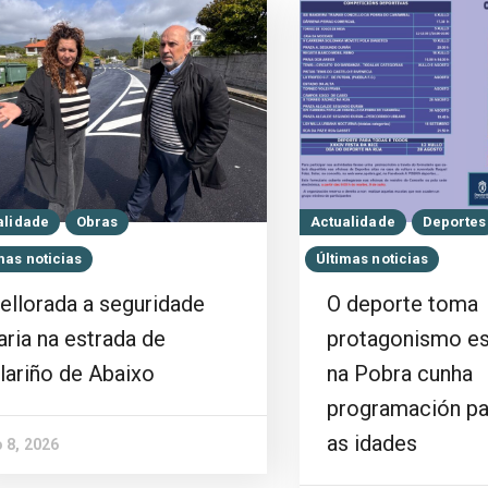
alidade
Obras
Actualidade
Deportes
mas noticias
Últimas noticias
ellorada a seguridade
O deporte toma
aria na estrada de
protagonismo es
lariño de Abaixo
na Pobra cunha
programación pa
as idades
 8, 2026