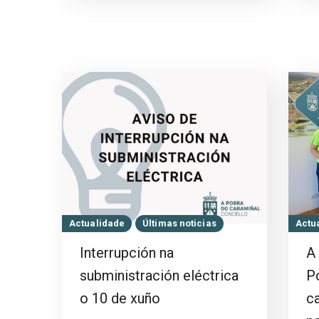
Actualidade
Últimas noticias
Actu
Interrupción na
A 
subministración eléctrica
P
o 10 de xuño
c