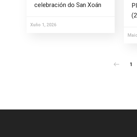
celebración do San Xoán
Pl
(
Xuño 1, 2026
Maio
1