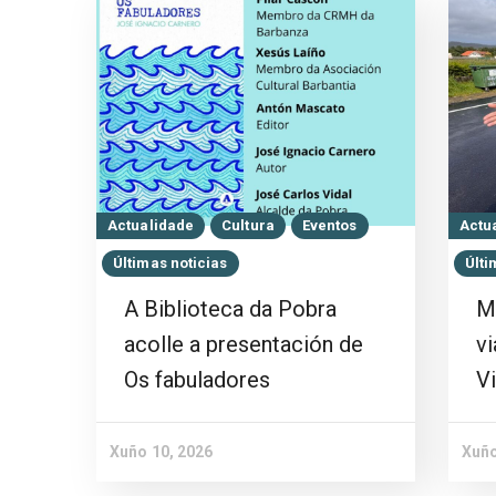
Actualidade
Cultura
Eventos
Actu
Últimas noticias
Últi
A Biblioteca da Pobra
M
acolle a presentación de
vi
Os fabuladores
Vi
Xuño 10, 2026
Xuño