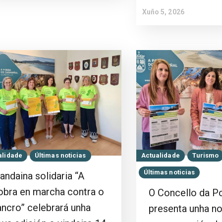
Xuño 5, 2026
alidade
Últimas noticias
Actualidade
Turismo
Últimas noticias
andaina solidaria “A
obra en marcha contra o
O Concello da P
ancro” celebrará unha
presenta unha n