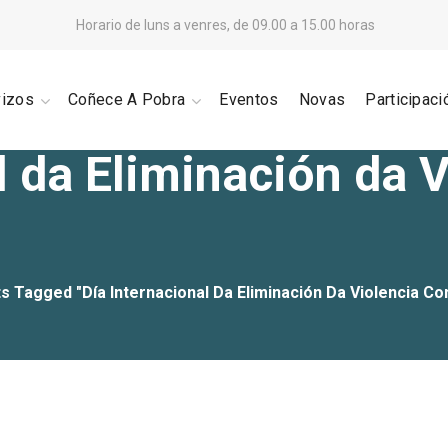
Horario de luns a venres, de 09.00 a 15.00 horas
vizos
Coñece A Pobra
Eventos
Novas
Participaci
l da Eliminación da V
s Tagged "Día Internacional Da Eliminación Da Violencia Con