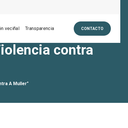
ón veciñal
Transparencia
CONTACTO
iolencia contra
tra A Muller"