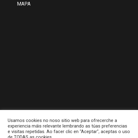
MAPA
Usamos cookies no noso sitio web para ofrecerche a
experiencia máis relevante lembrando as túas preferencias
e visitas repetidas. Ao facer clic en "Aceptar", aceptas o uso
de TODAS as cookies.