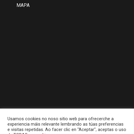
MAPA
Usamos cookies no noso sitio web para ofrecerche a
experiencia máis relevante lembrando as túas preferencias
e visitas repetidas. Ao facer clic en "Aceptar", aceptas o uso