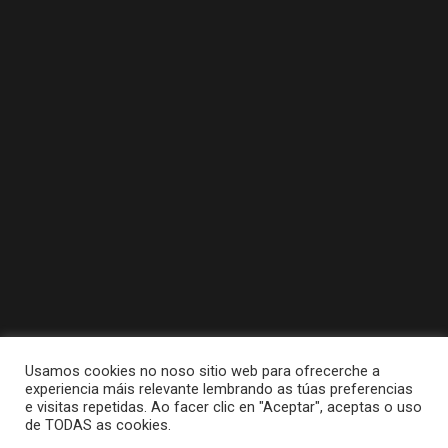
Usamos cookies no noso sitio web para ofrecerche a
experiencia máis relevante lembrando as túas preferencias
e visitas repetidas. Ao facer clic en "Aceptar", aceptas o uso
de TODAS as cookies.
Tódolos dereitos reservados a Concello da