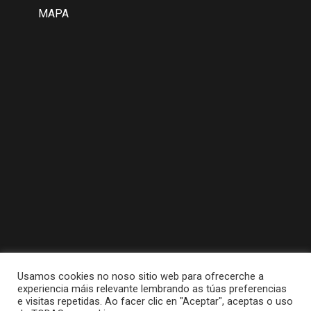
MAPA
Usamos cookies no noso sitio web para ofrecerche a
experiencia máis relevante lembrando as túas preferencias
e visitas repetidas. Ao facer clic en "Aceptar", aceptas o uso