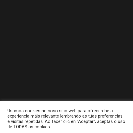
Usamos cookies no noso sitio web para ofrecerche a
experiencia máis relevante lembrando as túas preferencias
e visitas repetidas. Ao facer clic en "Aceptar", aceptas o uso
de TODAS as cookies.
Tódolos dereitos reservados a Concello da