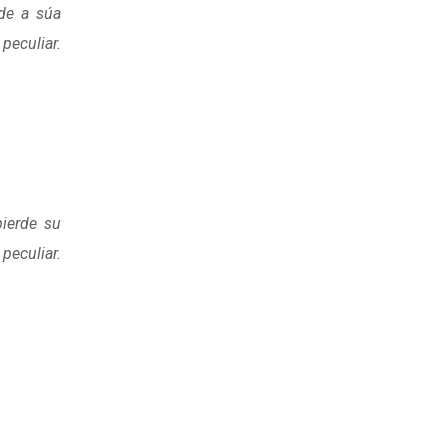
rde a súa
peculiar.
pierde su
peculiar.