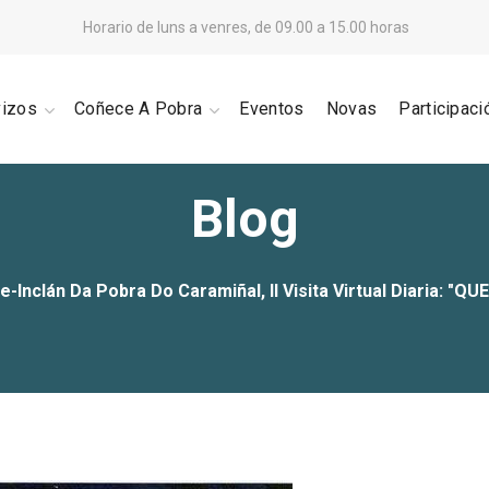
Horario de luns a venres, de 09.00 a 15.00 horas
vizos
Coñece A Pobra
Eventos
Novas
Participaci
Blog
e-Inclán Da Pobra Do Caramiñal, II Visita Virtual Diaria: 