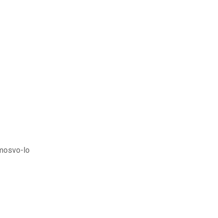
!
mosvo-lo