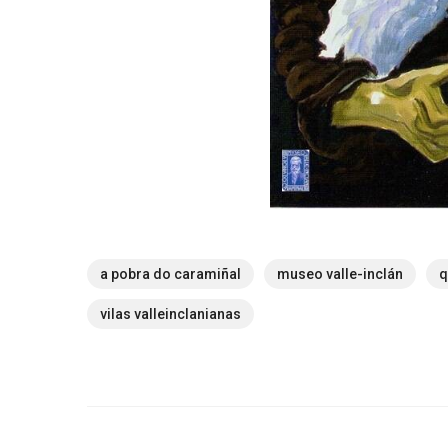
a pobra do caramiñal
museo valle-inclán
q
vilas valleinclanianas