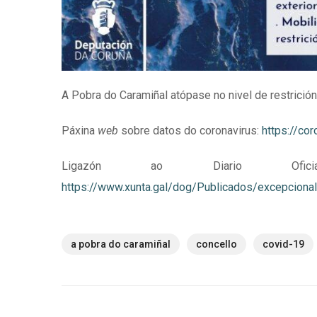
A Pobra do Caramiñal atópase no nivel de restrición 
Páxina
web
sobre datos do coronavirus:
https://co
Ligazón ao Diario Oficia
https://www.xunta.gal/dog/Publicados/excepcio
a pobra do caramiñal
concello
covid-19