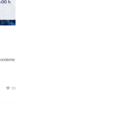
ente:
30