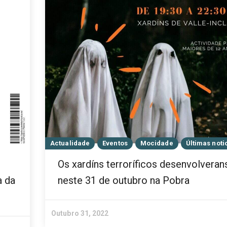
Actualidade
Eventos
Mocidade
Últimas noti
Os xardíns terroríficos desenvolveran
a da
neste 31 de outubro na Pobra
Outubro 31, 2022