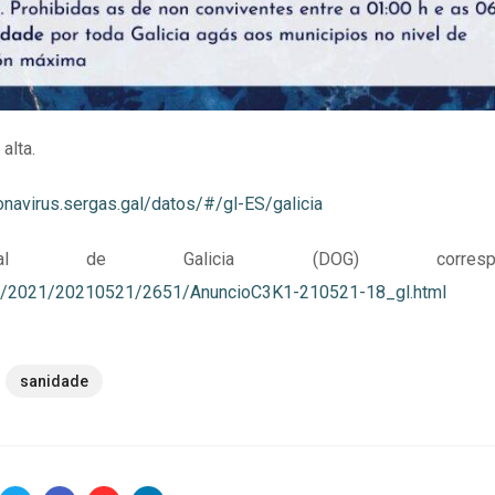
alta.
ronavirus.sergas.gal/datos/#/gl-ES/galicia
l de Galicia (DOG) correspond
nal/2021/20210521/2651/AnuncioC3K1-210521-18_gl.html
sanidade