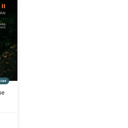
cias
se