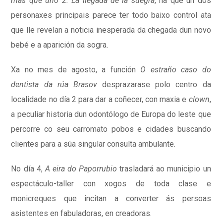
más que uno 2. La llegada de la suegra
, na que un dos
personaxes principais parece ter todo baixo control ata
que lle revelan a noticia inesperada da chegada dun novo
bebé e a aparición da sogra.
Xa no mes de agosto, a función
O estraño caso do
dentista da rúa Brasov
desprazarase polo centro da
localidade no día 2 para dar a coñecer, con maxia e
clown
,
a peculiar historia dun odontólogo de Europa do leste que
percorre co seu carromato pobos e cidades buscando
clientes para a súa singular consulta ambulante.
No día 4,
A eira do Paporrubio
trasladará ao municipio un
espectáculo-taller con xogos de toda clase e
monicreques que incitan a converter ás persoas
asistentes en fabuladoras, en creadoras.