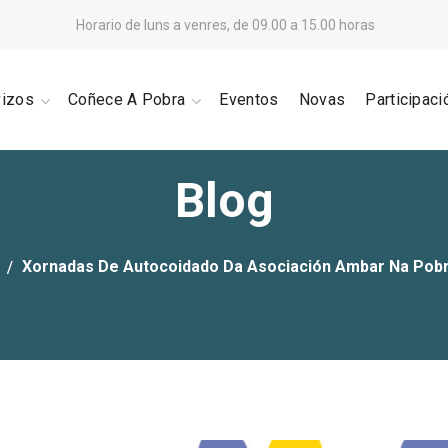
Horario de luns a venres, de 09.00 a 15.00 horas
vizos
Coñece A Pobra
Eventos
Novas
Participaci
Blog
Xornadas De Autocoidado Da Asociación Ambar Na Pobr