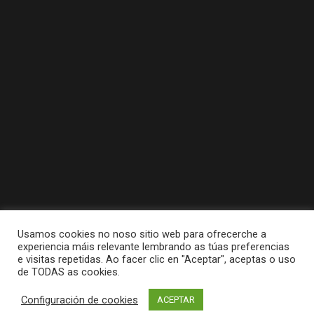
Usamos cookies no noso sitio web para ofrecerche a
experiencia máis relevante lembrando as túas preferencias
e visitas repetidas. Ao facer clic en "Aceptar", aceptas o uso
de TODAS as cookies.
Tódolos dereitos reservados a Concello da
Configuración de cookies
ACEPTAR
Pobra do Caramiñal