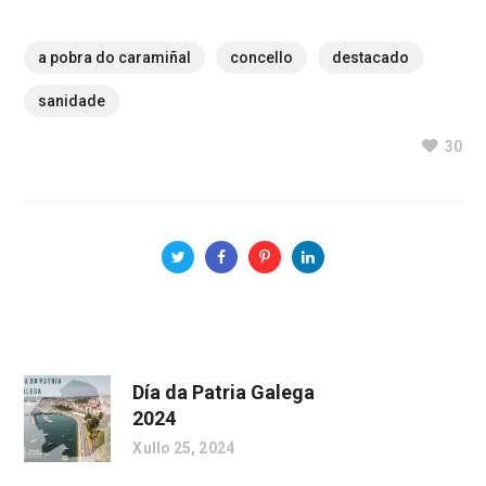
a pobra do caramiñal
concello
destacado
sanidade
30
Día da Patria Galega
2024
Xullo 25, 2024