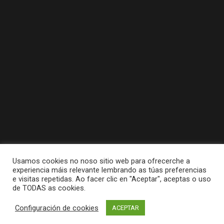
Usamos cookies no noso sitio web para ofrecerche a
experiencia máis relevante lembrando as túas preferencias
e visitas repetidas. Ao facer clic en "Aceptar", aceptas o uso
de TODAS as cookies.
Tódolos dereitos reservados a Concello da
Configuración de cookies
ACEPTAR
Pobra do Caramiñal