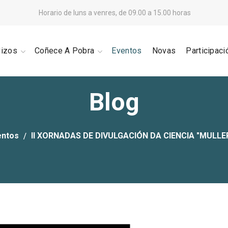
Horario de luns a venres, de 09.00 a 15.00 horas
vizos
Coñece A Pobra
Eventos
Novas
Participaci
Blog
entos
II XORNADAS DE DIVULGACIÓN DA CIENCIA "MULLER