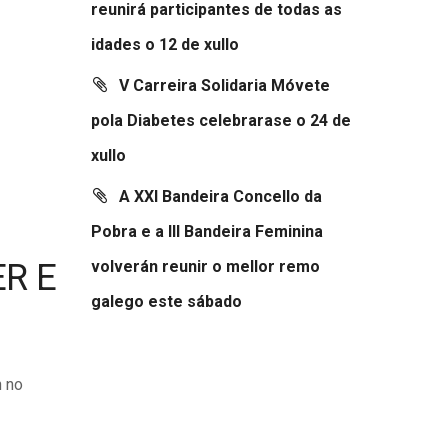
reunirá participantes de todas as
idades o 12 de xullo
V Carreira Solidaria Móvete
pola Diabetes celebrarase o 24 de
xullo
A XXI Bandeira Concello da
Pobra e a III Bandeira Feminina
ER E
volverán reunir o mellor remo
galego este sábado
n no