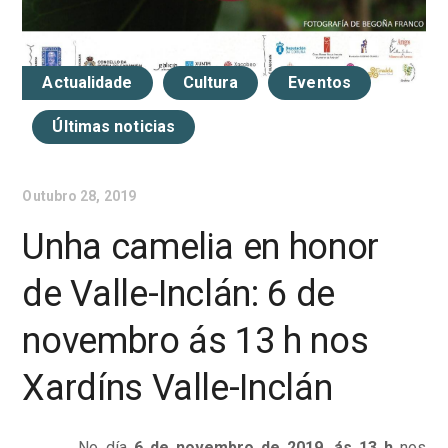
Actualidade
Cultura
Eventos
Últimas noticias
Outubro 28, 2019
Unha camelia en honor
de Valle-Inclán: 6 de
novembro ás 13 h nos
Xardíns Valle-Inclán
No día
6 de novembro de 2019, ás 13 h
nos