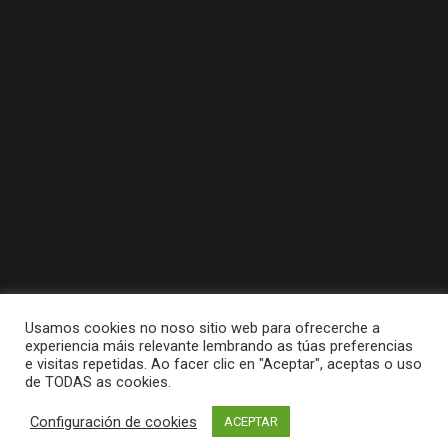
Usamos cookies no noso sitio web para ofrecerche a
experiencia máis relevante lembrando as túas preferencias
e visitas repetidas. Ao facer clic en "Aceptar", aceptas o uso
de TODAS as cookies.
Tódolos dereitos reservados a Concello da
Configuración de cookies
ACEPTAR
Pobra do Caramiñal