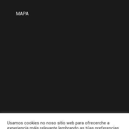
MAPA
Usamos cookies no noso sitio web para ofrecerche a
experiencia máis relevante lembrando as túas preferencias