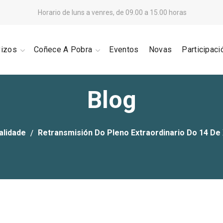
Horario de luns a venres, de 09.00 a 15.00 horas
vizos
Coñece A Pobra
Eventos
Novas
Participaci
Blog
alidade
Retransmisión Do Pleno Extraordinario Do 14 De