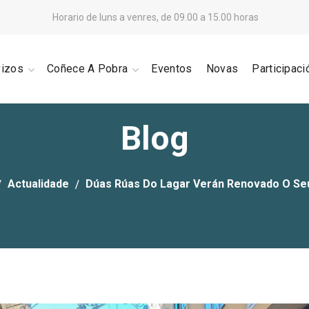
Horario de luns a venres, de 09.00 a 15.00 horas
vizos
Coñece A Pobra
Eventos
Novas
Participaci
Blog
Actualidade
Dúas Rúas Do Lagar Verán Renovado O Se