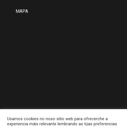
MAPA
Usamos cookies no noso sitio web para ofrecerche a
experiencia máis relevante lembrando as túas preferencias