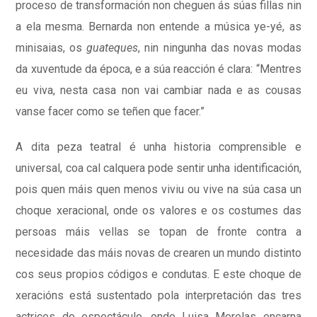
proceso de transformación non cheguen ás súas fillas nin
a ela mesma. Bernarda non entende a música ye-yé, as
minisaias, os
guateques
, nin ningunha das novas modas
da xuventude da época, e a súa reacción é clara: “Mentres
eu viva, nesta casa non vai cambiar nada e as cousas
vanse facer como se teñen que facer.”
A dita peza teatral é unha historia comprensible e
universal, coa cal calquera pode sentir unha identificación,
pois quen máis quen menos viviu ou vive na súa casa un
choque xeracional, onde os valores e os costumes das
persoas máis vellas se topan de fronte contra a
necesidade das máis novas de crearen un mundo distinto
cos seus propios códigos e condutas. E este choque de
xeracións está sustentado pola interpretación das tres
actrices do espectáculo, onde Luisa Merelas encarna