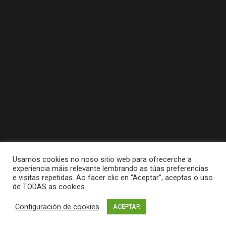
Usamos cookies no noso sitio web para ofrecerche a
experiencia máis relevante lembrando as túas preferencias
e visitas repetidas. Ao facer clic en "Aceptar", aceptas o uso
de TODAS as cookies.
Tódolos dereitos reservados a Concello da
Configuración de cookies
ACEPTAR
Pobra do Caramiñal