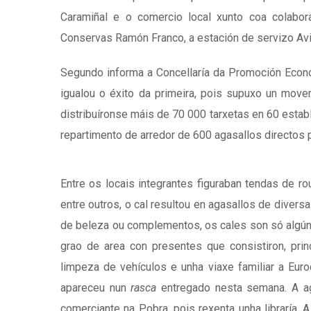
Caramiñal e o comercio local xunto coa colabora
Conservas Ramón Franco, a estación de servizo Avi
Segundo informa a Concellaría da Promoción Económi
igualou o éxito da primeira, pois supuxo un mo
distribuíronse máis de 70 000 tarxetas en 60 estab
repartimento de arredor de 600 agasallos directos 
Entre os locais integrantes figuraban tendas de rou
entre outros, o cal resultou en agasallos de divers
de beleza ou complementos, os cales son só algú
grao de area con presentes que consistiron, prin
limpeza de vehículos e unha viaxe familiar a Eur
apareceu nun
rasca
entregado nesta semana. A ag
comerciante na Pobra, pois rexenta unha libraría. A