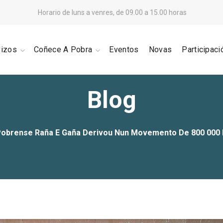
Horario de luns a venres, de 09.00 a 15.00 horas
vizos
Coñece A Pobra
Eventos
Novas
Participaci
Blog
obrense Raña E Gaña Derivou Nun Movemento De 800 000 