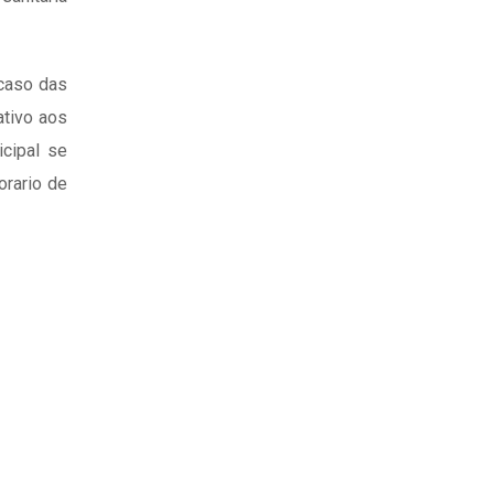
 caso das
ativo aos
icipal se
orario de