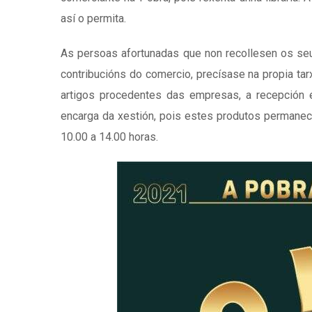
así o permita.
As persoas afortunadas que non recollesen os seu
contribucións do comercio, precísase na propia tarx
artigos procedentes das empresas, a recepción é
encarga da xestión, pois estes produtos permanece
10.00 a 14.00 horas.