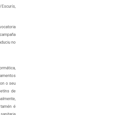
/Escurís,
vocatoria
 campaña
aduciu no
ormática,
atamentos
on o seu
letíns de
nalmente,
 tamén é
sanitaria