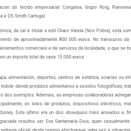
ción do tecido empresarial: Congalsa, Grupo Roig, Rianxeira
a e DS Smith Cartogal.
ca, da cal é titular a edil Charo Varela (Nós Pobra), esta con
vemento de aproximadamente 800 000 euros. No transcurso da
lecementos comerciais e de servizos da localidade, o que se tr
por un importe total de case 15 000 euros.
pa, alimentación, deportes, centros de estética, xoiarías ou inf
a índole: dende produtos alimentarios a sesións fotográficas, tr
ns dos exemplos. Ademais, as empresas colaboradoras achegar
cipalmente, en lotes de produtos, dispositivos eléctricos, ma
odisney. Este último era un dos obsequios máis ansiados e, fi
raciada resultou ser Eva Santamaría Dios, quen casualmente
 entrega oficial deste premio efectuarase unha vez a situación 