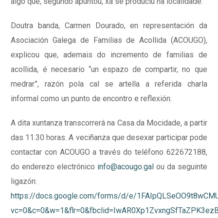
algo que, segundo apuntou, xa se produciu na localidade.
Doutra banda, Carmen Dourado, en representación da
Asociación Galega de Familias de Acollida (ACOUGO),
explicou que, ademais do incremento de familias de
acollida, é necesario “un espazo de compartir, no que
medrar”, razón pola cal se artella a referida charla
informal como un punto de encontro e reflexión.
A dita xuntanza transcorrerá na Casa da Mocidade, a partir
das 11.30 horas. A veciñanza que desexar participar pode
contactar con ACOUGO a través do teléfono 622672188,
do enderezo electrónico
info@acougo.gal
ou da seguinte
ligazón:
https://docs.google.com/forms/d/e/1FAIpQLSeOO9t8wC
vc=0&c=0&w=1&flr=0&fbclid=IwAR0Xp1ZvxngSfTaZPK3