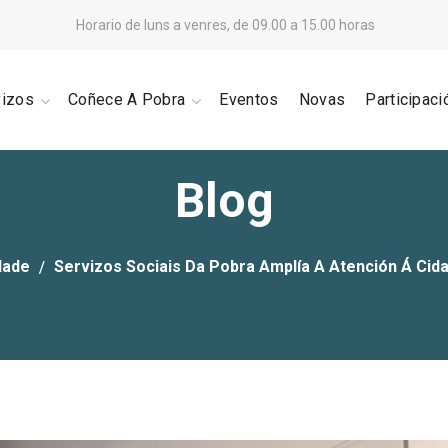
Horario de luns a venres, de 09.00 a 15.00 horas
vizos
Coñece A Pobra
Eventos
Novas
Participaci
Blog
dade
Servizos Sociais Da Pobra Amplía A Atención Á Cid