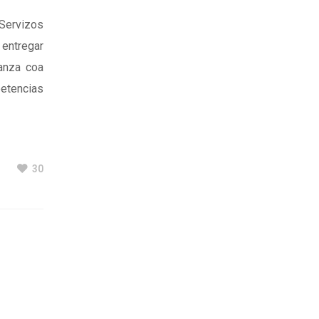
Servizos
 entregar
ñanza coa
petencias
30