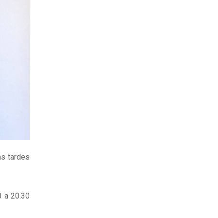
as tardes
0 a 20.30