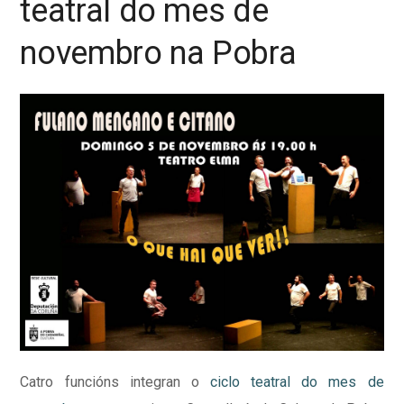
teatral do mes de
novembro na Pobra
Catro funcións integran o
ciclo teatral do mes de