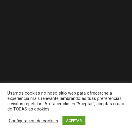
Usamos cookies no noso sitio web para ofrecerche a
experiencia máis relevante lembrando as túas preferencias
e visitas repetidas. Ao facer clic en "Aceptar", aceptas o uso
de TODAS as cookies.
Tódolos dereitos reservados a Concello da
Configuración de cookies
ACEPTAR
Pobra do Caramiñal