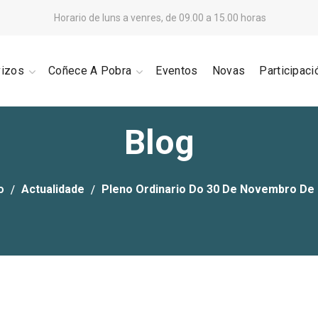
Horario de luns a venres, de 09.00 a 15.00 horas
vizos
Coñece A Pobra
Eventos
Novas
Participaci
Blog
o
Actualidade
Pleno Ordinario Do 30 De Novembro De