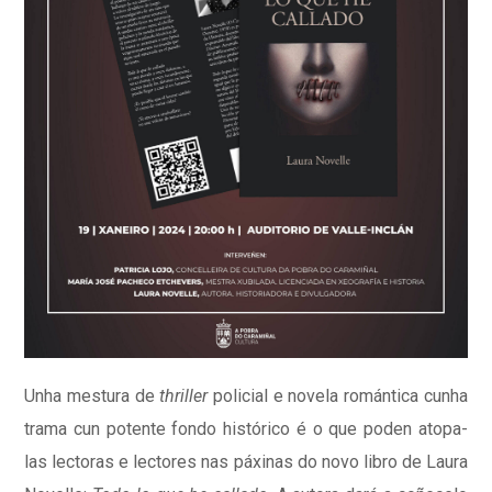
Unha mestura de
thriller
policial e novela romántica cunha
trama cun potente fondo histórico é o que poden atopa-
las lectoras e lectores nas páxinas do novo libro de Laura