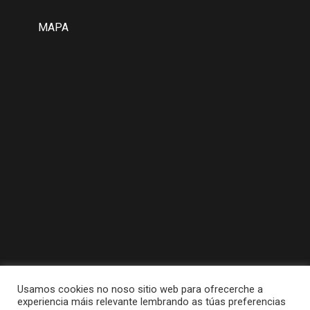
MAPA
Usamos cookies no noso sitio web para ofrecerche a
experiencia máis relevante lembrando as túas preferencias