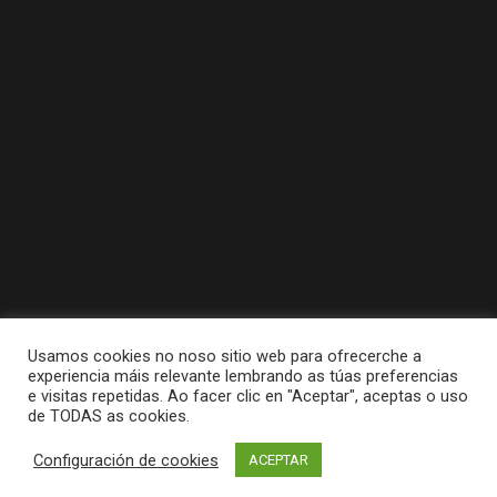
Usamos cookies no noso sitio web para ofrecerche a
experiencia máis relevante lembrando as túas preferencias
e visitas repetidas. Ao facer clic en "Aceptar", aceptas o uso
de TODAS as cookies.
Tódolos dereitos reservados a Concello da
Configuración de cookies
ACEPTAR
Pobra do Caramiñal