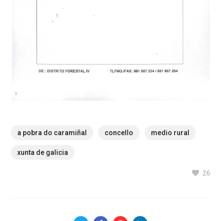
a pobra do caramiñal
concello
medio rural
xunta de galicia
26